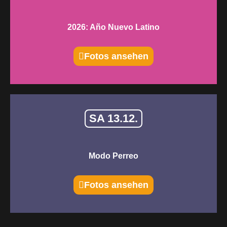
2026: Año Nuevo Latino
Fotos ansehen
SA 13.12.
Modo Perreo
Fotos ansehen