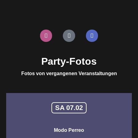
I
T
F
n
i
a
s
k
c
t
t
e
a
o
b
g
k
o
Party-Fotos
r
o
a
k
m
Fotos von vergangenen Veranstaltungen
SA 07.02
Modo Perreo