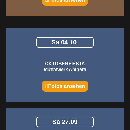
Sa 04.10.
OKTOBERFIESTA
Muffatwerk Ampere
Fotos ansehen
Sa 27.09