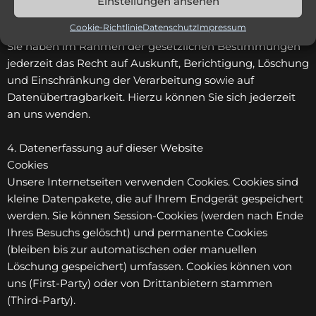
Einstellungen ansehen
Recht auf Datenübertrag­barkeit, Auskunft, Berichtigung,
Cookie-Richtlinie
Datenschutz
Impressum
Löschung, Einschränkung
Sie haben im Rahmen der gesetzlichen Bestimmungen
jederzeit das Recht auf Auskunft, Berichtigung, Löschung
und Einschränkung der Verarbeitung sowie auf
Datenübertragbarkeit. Hierzu können Sie sich jederzeit
an uns wenden.
4. Datenerfassung auf dieser Website
Cookies
Unsere Internetseiten verwenden Cookies. Cookies sind
kleine Datenpakete, die auf Ihrem Endgerät gespeichert
werden. Sie können Session-Cookies (werden nach Ende
Ihres Besuchs gelöscht) und permanente Cookies
(bleiben bis zur automatischen oder manuellen
Löschung gespeichert) umfassen. Cookies können von
uns (First-Party) oder von Drittanbietern stammen
(Third-Party).