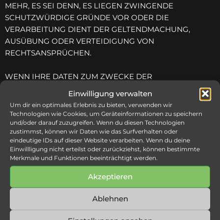
MEHR, ES SEI DENN, ES LIEGEN ZWINGENDE
SCHUTZWÜRDIGE GRÜNDE VOR ODER DIE
VERARBEITUNG DIENT DER GELTENDMACHUNG,
AUSÜBUNG ODER VERTEIDIGUNG VON
RECHTSANSPRÜCHEN.
WENN IHRE DATEN ZUM ZWECKE DER
DIREKTWERBUNG VERARBEITET WERDEN, HABEN SIE
Einwilligung verwalten
DAS RECHT, JEDERZEIT WIDERSPRUCH DAGEGEN
Um dir ein optimales Erlebnis zu bieten, verwenden wir
EINZULEGEN; DIES GILT AUCH FÜR PROFILING,
Technologien wie Cookies, um Geräteinformationen zu speichern
und/oder darauf zuzugreifen. Wenn du diesen Technologien
SOWEIT ES MIT DIREKTWERBUNG IN VERBINDUNG
zustimmst, können wir Daten wie das Surfverhalten oder
STEHT.
eindeutige IDs auf dieser Website verarbeiten. Wenn du deine
Einwillligung nicht erteilst oder zurückziehst, können bestimmte
Merkmale und Funktionen beeinträchtigt werden.
Beschwerderecht
Im Falle von Verstößen gegen die DSGVO steht Ihnen ein
Akzeptieren
Beschwerderecht bei einer Aufsichtsbehörde zu,
insbesondere am Ort Ihres gewöhnlichen Aufenthalts
Ablehnen
oder des mutmaßlichen Verstoßes.