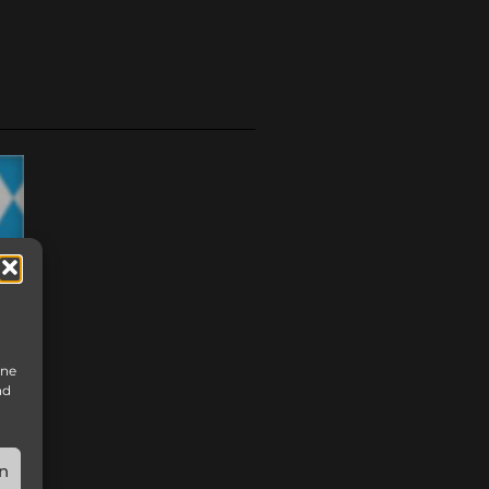
ine
nd
n