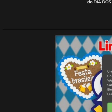
do DIA DOS
Um 
Coo
We
Sur
Ein
Fu